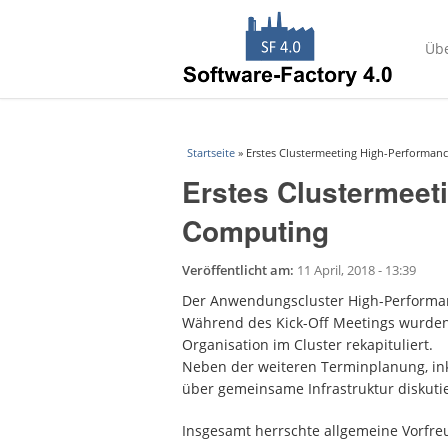
Übe
Sie sind hier
Startseite
» Erstes Clustermeeting High-Performan
Erstes Clustermeet
Computing
Veröffentlicht am:
11 April, 2018 - 13:39
Der Anwendungscluster High-Performan
Während des Kick-Off Meetings wurden 
Organisation im Cluster rekapituliert.
Neben der weiteren Terminplanung, ink
über gemeinsame Infrastruktur diskutie
Insgesamt herrschte allgemeine Vorfre